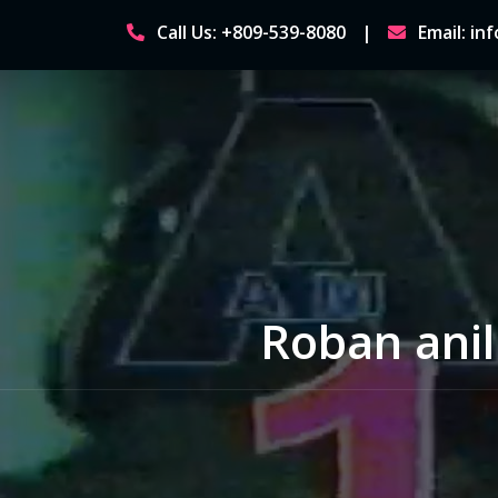
Skip
Call Us: +809-539-8080
Email: i
to
content
Roban anil