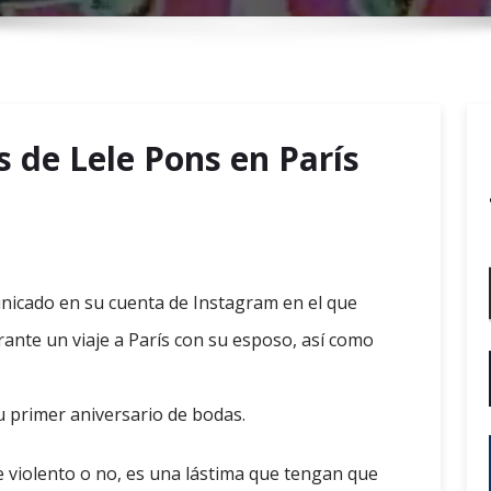
r
y
M
e
n
 de Lele Pons en París
u
nicado en su cuenta de Instagram en el que
rante un viaje a París con su esposo, así como
 primer aniversario de bodas.
ue violento o no, es una lástima que tengan que