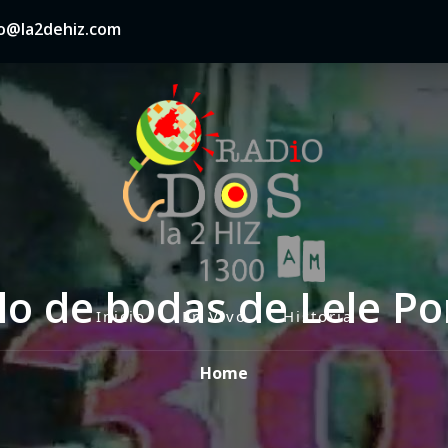
nfo@la2dehiz.com
lo de bodas de Lele Po
Inicio
En Vivo
Historia
P
r
Home
i
m
a