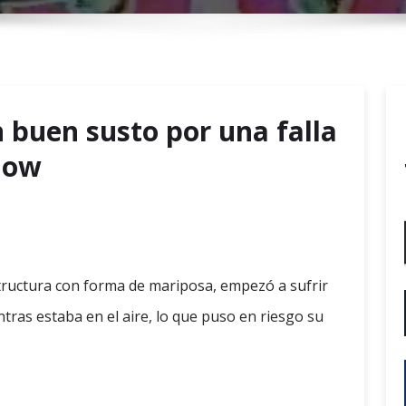
r
y
M
e
n
n buen susto por una falla
u
how
structura con forma de mariposa, empezó a sufrir
tras estaba en el aire, lo que puso en riesgo su