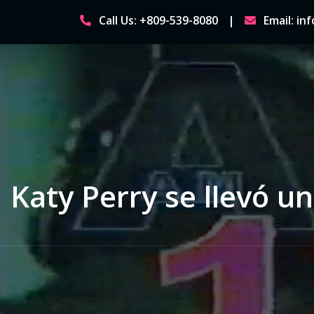
Skip
Call Us: +809-539-8080
Email: i
to
content
Katy Perry se llevó u