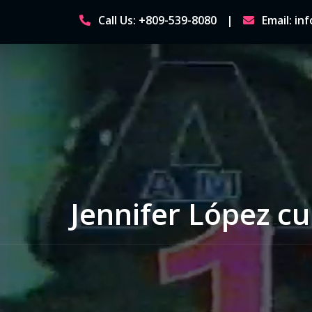
Skip
Call Us: +809-539-8080
Email: i
to
content
Jennifer López c