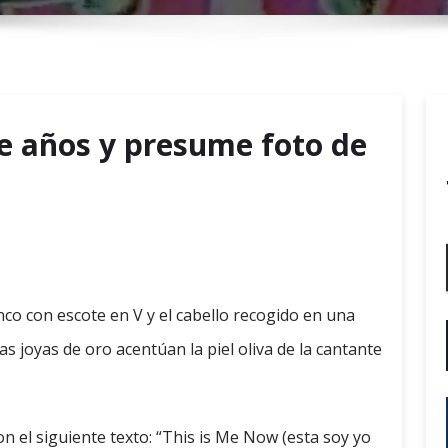
r
y
M
e
n
e años y presume foto de
u
anco con escote en V y el cabello recogido en una
 Las joyas de oro acentúan la piel oliva de la cantante
n el siguiente texto: “This is Me Now (esta soy yo