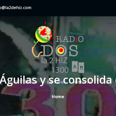
nfo@la2dehiz.com
Águilas y se consolida 
Inicio
En Vivo
Historia
P
r
Home
i
m
a