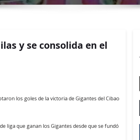
r
y
M
e
n
las y se consolida en el
u
taron los goles de la victoria de Gigantes del Cibao
n de liga que ganan los Gigantes desde que se fundó