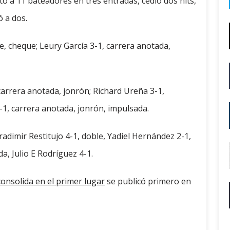
ó a 11 bateadores en tres entradas, cedió dos hits,
ó a dos.
le, cheque; Leury García 3-1, carrera anotada,
 carrera anotada, jonrón; Richard Ureña 3-1,
1, carrera anotada, jonrón, impulsada.
adimir Restitujo 4-1, doble, Yadiel Hernández 2-1,
a, Julio E Rodríguez 4-1.
consolida en el primer lugar
se publicó primero en