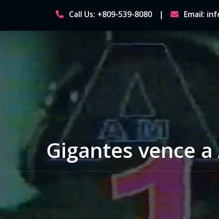
Skip
Call Us: +809-539-8080
Email: i
to
content
Gigantes vence a 