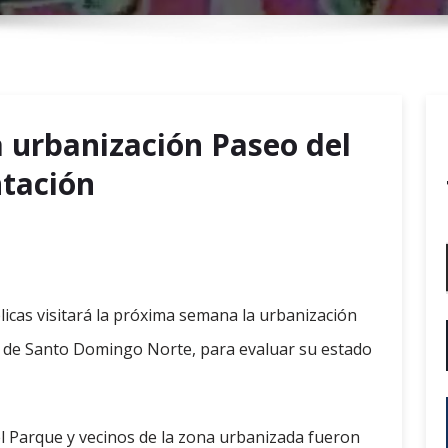
r
y
M
e
n
a urbanización Paseo del
u
tación
icas visitará la próxima semana la urbanización
o de Santo Domingo Norte, para evaluar su estado
el Parque y vecinos de la zona urbanizada fueron