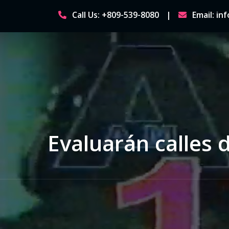
Skip
Call Us: +809-539-8080
Email: i
to
content
Evaluarán calles 