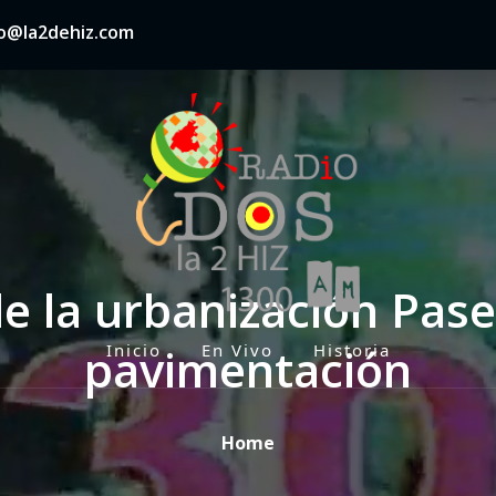
nfo@la2dehiz.com
de la urbanización Pas
pavimentación
Inicio
En Vivo
Historia
P
r
i
Home
m
a