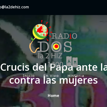
nfo@la2dehiz.com
 Crucis del Papa ante la
contra las mujeres
Inicio
En Vivo
Historia
P
r
i
Home
m
a