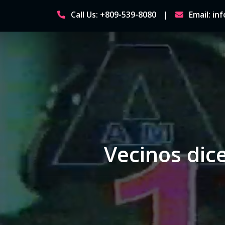
Skip
Call Us: +809-539-8080
Email: i
to
content
Vecinos dic