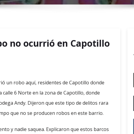
r
y
M
e
n
o no ocurrió en Capotillo
u
ó un robo aquí, residentes de Capotillo donde
a calle 6 Norte en la zona de Capotillo, donde
odega Andy. Dijeron que este tipo de delitos rara
empo que no se producen robos en este barrio.
nto y nadie saquea. Explicaron que estos barcos