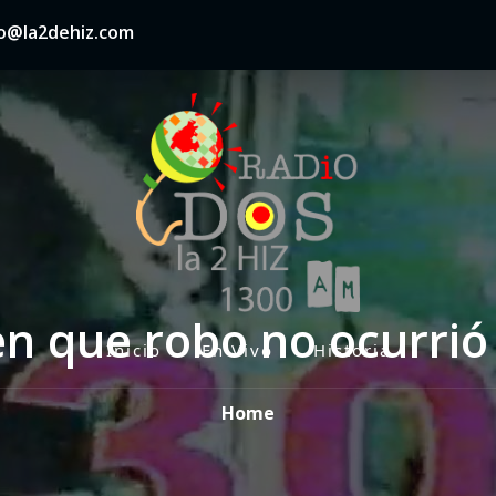
nfo@la2dehiz.com
en que robo no ocurrió 
Inicio
En Vivo
Historia
P
r
Home
i
m
a