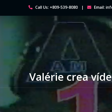
Skip
Call Us: +809-539-8080
Email: i
to
content
Valérie crea víd