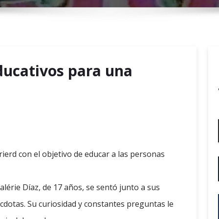
r
y
M
e
n
educativos para una
u
ierd con el objetivo de educar a las personas
lérie Díaz, de 17 años, se sentó junto a sus
cdotas. Su curiosidad y constantes preguntas le