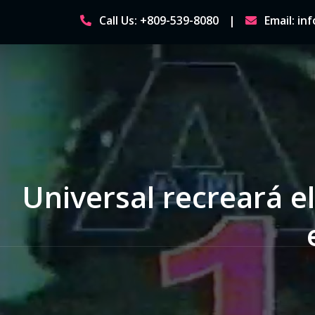
Skip
Call Us: +809-539-8080
Email: i
to
content
Universal recreará 