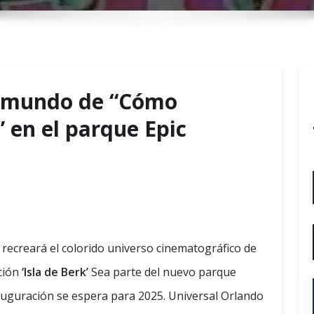
r
y
M
e
n
el mundo de “Cómo
u
 en el parque Epic
ecreará el colorido universo cinematográfico de
ción
‘Isla de Berk’
Sea parte del nuevo parque
nauguración se espera para 2025. Universal Orlando