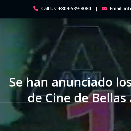
Skip
Call Us: +809-539-8080
Email: i
to
content
Se han anunciado los
de Cine de Bella