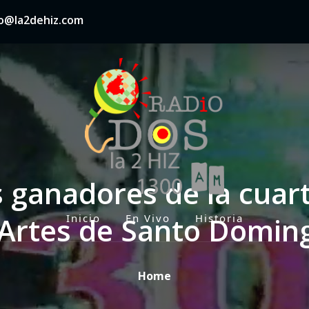
nfo@la2dehiz.com
 ganadores de la cuarta
s Artes de Santo Domin
Inicio
En Vivo
Historia
P
r
i
Home
m
a