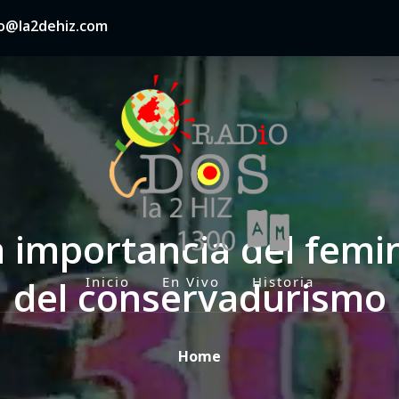
nfo@la2dehiz.com
 importancia del femi
del conservadurismo
Inicio
En Vivo
Historia
P
r
i
Home
m
a