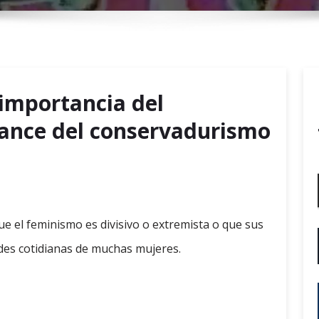
r
y
M
e
n
importancia del
u
vance del conservadurismo
ue el feminismo es divisivo o extremista o que sus
ades cotidianas de muchas mujeres.