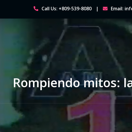
Skip
Call Us: +809-539-8080
Email: i
to
content
Rompiendo mitos: la