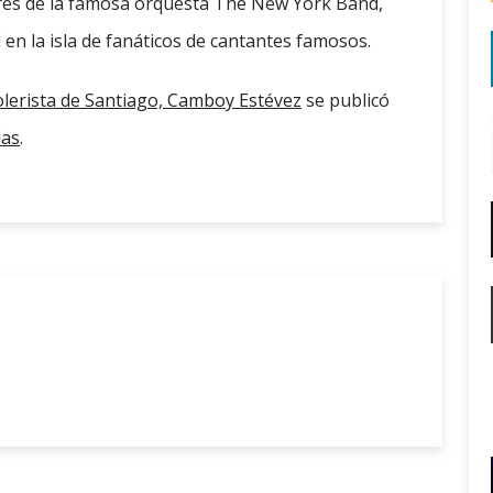
ores de la famosa orquesta The New York Band,
 en la isla de fanáticos de cantantes famosos.
lerista de Santiago, Camboy Estévez
se publicó
ias
.