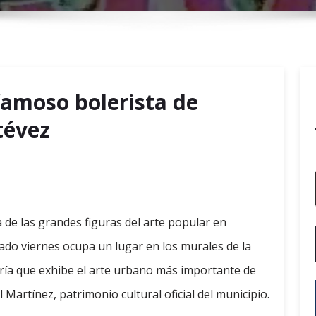
r
y
M
e
n
amoso bolerista de
u
tévez
 de las grandes figuras del arte popular en
ado viernes ocupa un lugar en los murales de la
ería que exhibe el arte urbano más importante de
l Martínez, patrimonio cultural oficial del municipio.