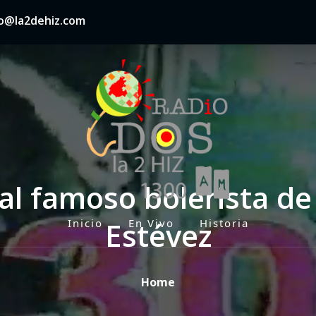
nfo@la2dehiz.com
l famoso bolerista d
Estévez
Inicio
En Vivo
Historia
P
r
i
Home
m
a