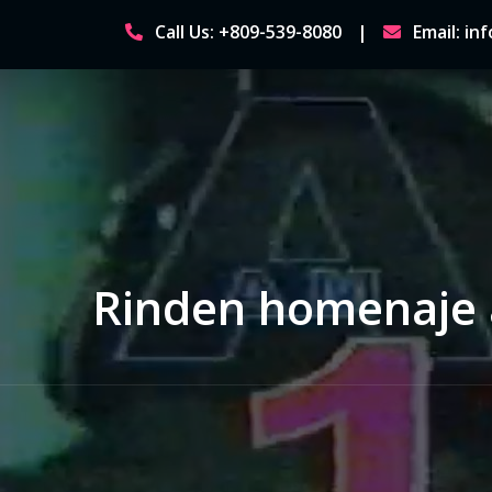
Skip
Call Us: +809-539-8080
Email: i
to
content
Rinden homenaje a