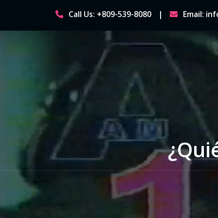
Skip
Call Us: +809-539-8080
Email: i
to
content
¿Quié