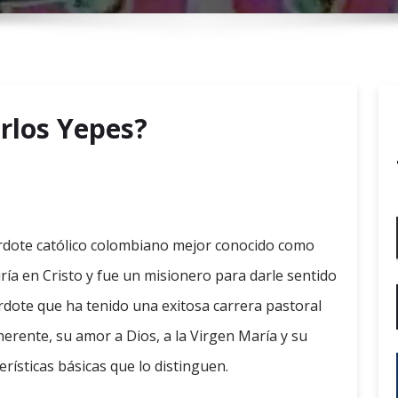
r
y
M
e
n
arlos Yepes?
u
rdote católico colombiano mejor conocido como
ría en Cristo y fue un misionero para darle sentido
erdote que ha tenido una exitosa carrera pastoral
oherente, su amor a Dios, a la Virgen María y su
erísticas básicas que lo distinguen.