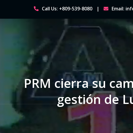
Skip
Call Us: +809-539-8080
Email: i
to
content
PRM cierra su cam
gestión de L