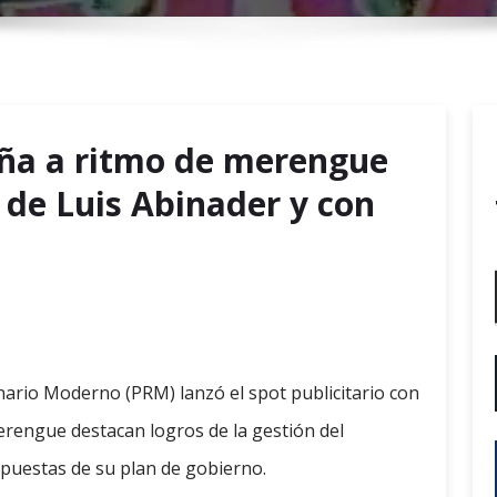
r
y
M
e
n
ña a ritmo de merengue
u
 de Luis Abinader y con
nario Moderno (PRM) lanzó el spot publicitario con
erengue destacan logros de la gestión del
opuestas de su plan de gobierno.