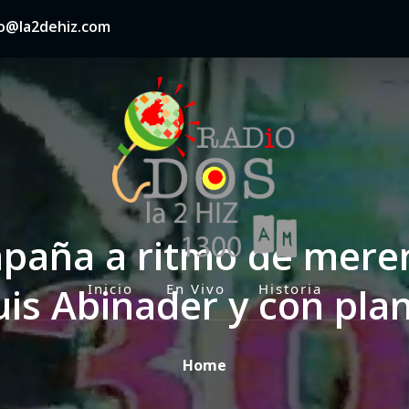
nfo@la2dehiz.com
paña a ritmo de mere
uis Abinader y con pla
Inicio
En Vivo
Historia
P
r
i
Home
m
a