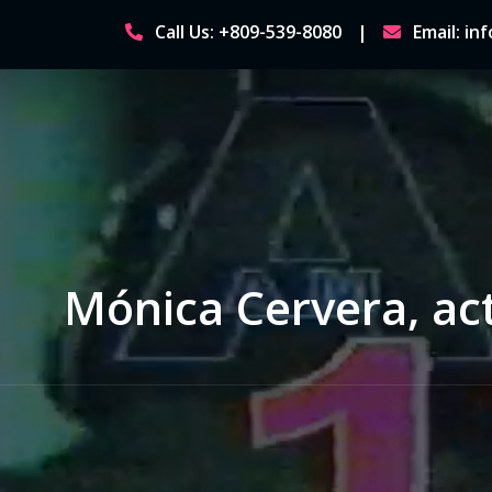
Skip
Call Us: +809-539-8080
Email: i
to
content
Mónica Cervera, act