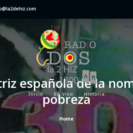
nfo@la2dehiz.com
riz española de la nom
pobreza
Inicio
En Vivo
Historia
P
r
i
Home
m
a