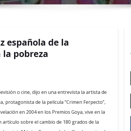
r
y
M
e
n
z española de la
u
 la pobreza
isión o cine, dijo en una entrevista la artista de
a, protagonista de la película “Crimen Ferpecto”,
velación en 2004 en los Premios Goya, vive en la
n artículo sobre el cambio de 180 grados de la