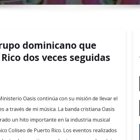
r
y
M
e
n
 grupo dominicano que
u
 Rico dos veces seguidas
nisterio Oasis continúa con su misión de llevar el
es a través de mi música. La banda cristiana Oasis
rado un hito importante en la industria musical
nico Coliseo de Puerto Rico. Los eventos realizados