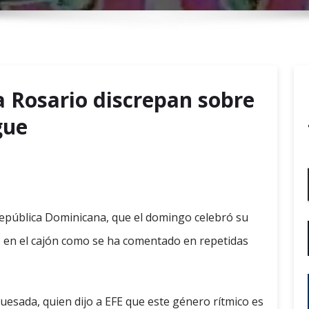
r
y
M
e
n
a Rosario discrepan sobre
u
gue
 República Dominicana, que el domingo celebró su
do en el cajón como se ha comentado en repetidas
 Quesada, quien dijo a EFE que este género rítmico es