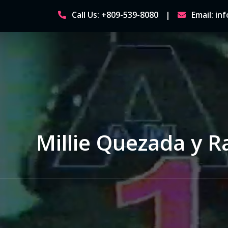
Skip
Call Us: +809-539-8080
Email: i
to
content
Millie Quezada y R