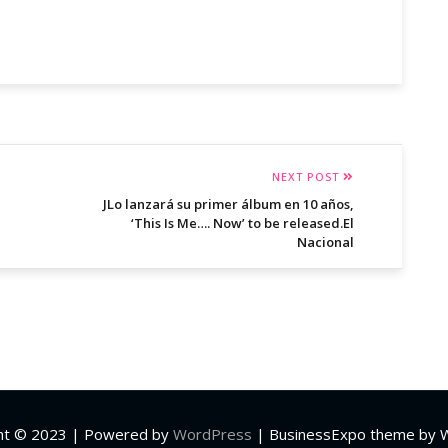
NEXT POST
JLo lanzará su primer álbum en 10 años,
‘This Is Me…. Now’ to be released.El
Nacional
ht © 2023 | Powered by
WordPress
|
BusinessExpo theme by 