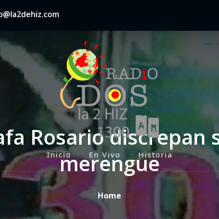
nfo@la2dehiz.com
afa Rosario discrepan s
merengue
Inicio
En Vivo
Historia
P
r
i
Home
m
a