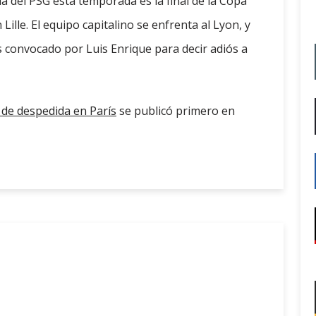
a del PSG esta temporada es la final de la Copa
ille. El equipo capitalino se enfrenta al Lyon, y
s convocado por Luis Enrique para decir adiós a
de despedida en París
se publicó primero en