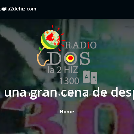
nfo@la2dehiz.com
una gran cena de des
Inicio
En Vivo
Historia
P
r
Home
i
m
a