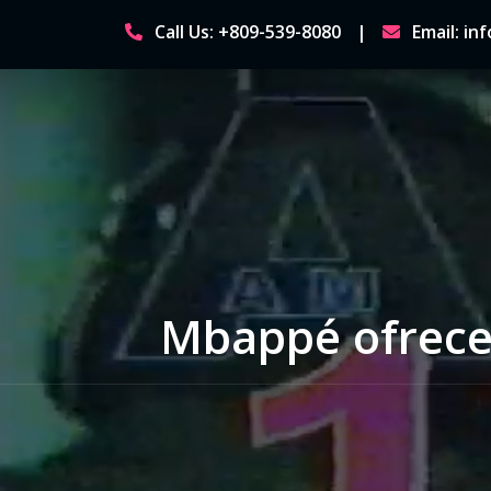
Skip
Call Us: +809-539-8080
Email: i
to
content
Mbappé ofrece 