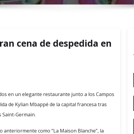
r
y
M
e
n
ran cena de despedida en
u
ados en un elegante restaurante junto a los Campos
ida de Kylian Mbappé de la capital francesa tras
ís Saint-Germain.
ido anteriormente como “La Maison Blanche”, la