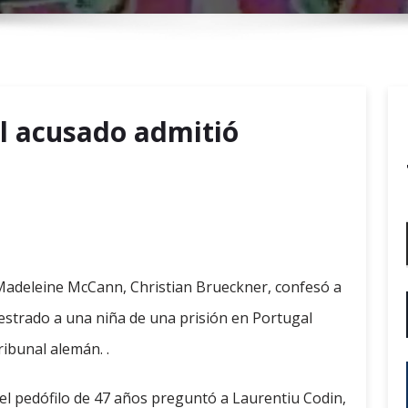
r
y
M
e
n
l acusado admitió
u
 Madeleine McCann, Christian Brueckner, confesó a
strado a una niña de una prisión en Portugal
ibunal alemán. .
 el pedófilo de 47 años preguntó a Laurentiu Codin,