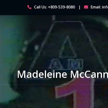
Skip
Call Us: +809-539-8080
Email: i
to
content
Madeleine McCann: