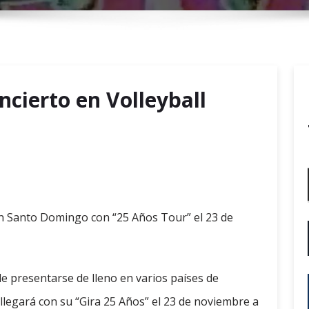
r
y
M
e
n
ncierto en Volleyball
u
en Santo Domingo con “25 Años Tour” el 23 de
de presentarse de lleno en varios países de
llegará con su “Gira 25 Años” el 23 de noviembre a