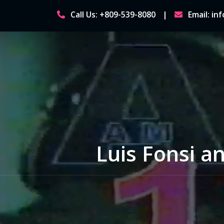
Skip
Call Us: +809-539-8080
Email: i
to
content
Luis Fonsi a