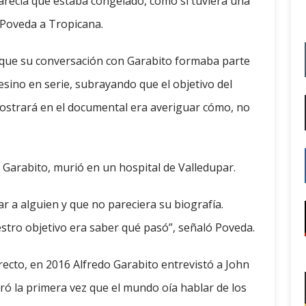
recía que estaba congelado, como si tuviera una
l Poveda a Tropicana.
 que su conversación con Garabito formaba parte
sesino en serie, subrayando que el objetivo del
mostrará en el documental era averiguar cómo, no
o Garabito, murió en un hospital de Valledupar.
ar a alguien y que no pareciera su biografía.
stro objetivo era saber qué pasó”, señaló Poveda.
irecto, en 2016 Alfredo Garabito entrevistó a John
ró la primera vez que el mundo oía hablar de los