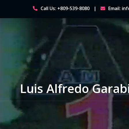
Skip
Call Us: +809-539-8080
Email: i
to
content
Luis Alfredo Garabi