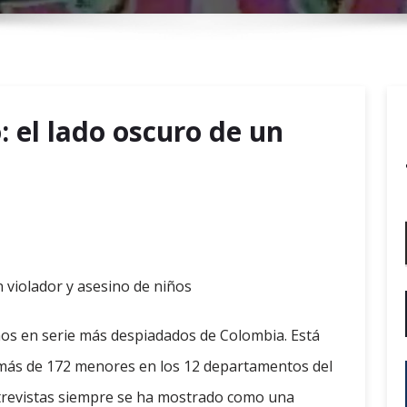
r
y
M
e
n
: el lado oscuro de un
u
n violador y asesino de niños
nos en serie más despiadados de Colombia. Está
 más de 172 menores en los 12 departamentos del
ntrevistas siempre se ha mostrado como una