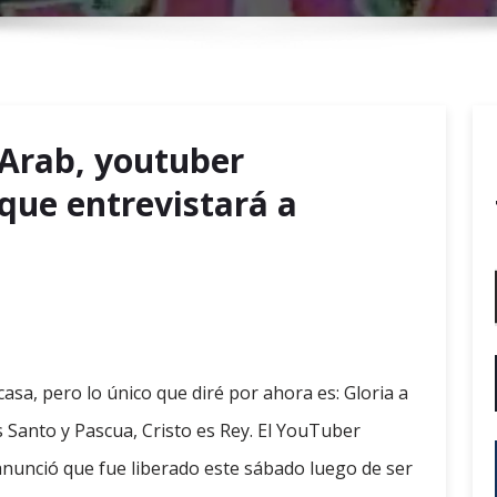
r
y
M
e
n
wArab, youtuber
u
que entrevistará a
asa, pero lo único que diré por ahora es: Gloria a
s Santo y Pascua, Cristo es Rey. El YouTuber
nunció que fue liberado este sábado luego de ser