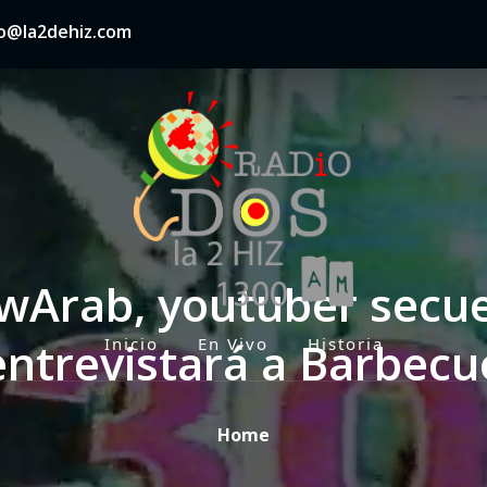
nfo@la2dehiz.com
owArab, youtuber secue
entrevistará a Barbecu
Inicio
En Vivo
Historia
P
r
i
Home
m
a