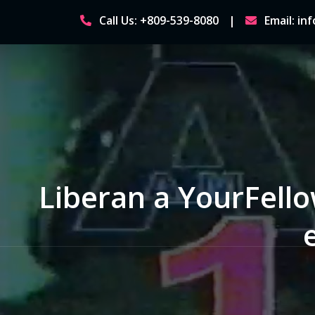
Skip
Call Us: +809-539-8080
Email: i
to
content
Liberan a YourFell