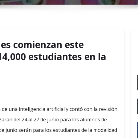
r
y
M
e
n
les comienzan este
u
4,000 estudiantes en la
de una inteligencia artificial y contó con la revisión
izarán del 24 al 27 de junio para los alumnos de
de junio serán para los estudiantes de la modalidad