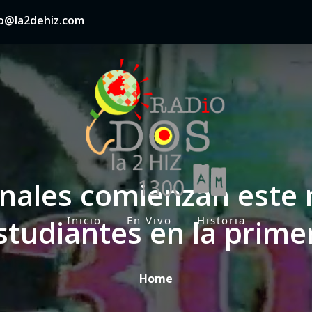
nfo@la2dehiz.com
nales comienzan este
studiantes en la prime
Inicio
En Vivo
Historia
P
r
i
Home
m
a