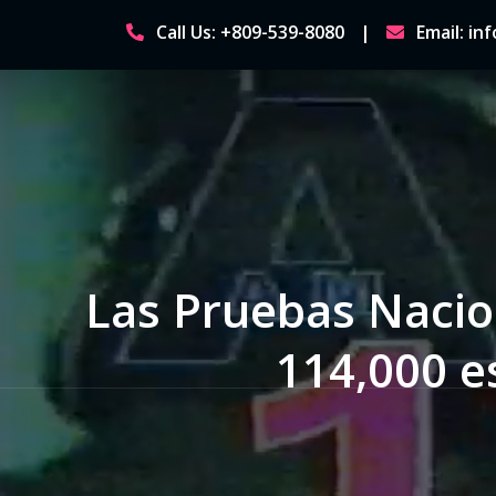
Skip
Call Us: +809-539-8080
Email: i
to
content
Las Pruebas Nacio
114,000 e