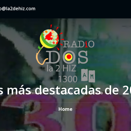
nfo@la2dehiz.com
as más destacadas de 2
Inicio
En Vivo
Historia
P
r
Home
i
m
a