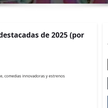
r
y
M
e
n
 destacadas de 2025 (por
u
nte, comedias innovadoras y estrenos