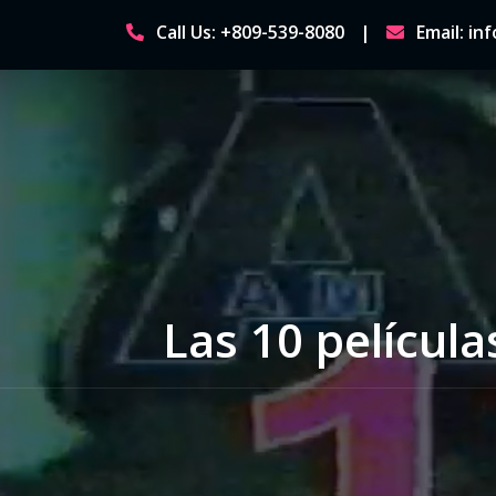
Skip
Call Us: +809-539-8080
Email: i
to
content
Las 10 películ