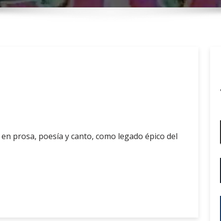
r
y
M
e
n
u
 en prosa, poesía y canto, como legado épico del