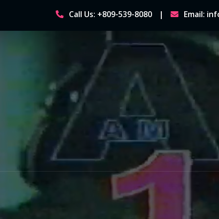
Skip
Call Us: +809-539-8080
Email: i
to
content