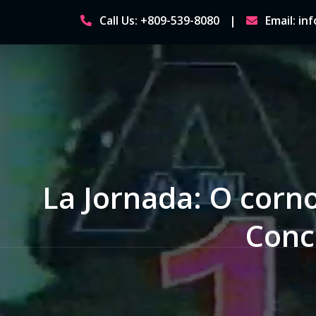
Skip
Call Us: +809-539-8080
Email: i
to
content
La Jornada: O corno
Conc