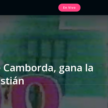
En Vivo
ne Camborda, gana la
stián