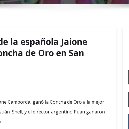
r
y
M
e
n
de la española Jaione
u
oncha de Oro en San
ione Camborda, ganó la Concha de Oro a la mejor
stián. Shell, y el director argentino Puan ganaron
r.