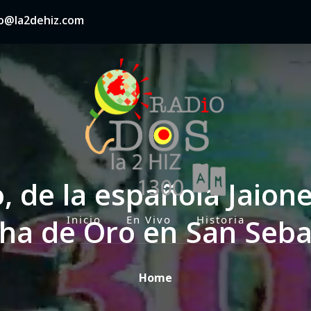
nfo@la2dehiz.com
, de la española Jaio
ha de Oro en San Seba
Inicio
En Vivo
Historia
P
r
i
Home
m
a