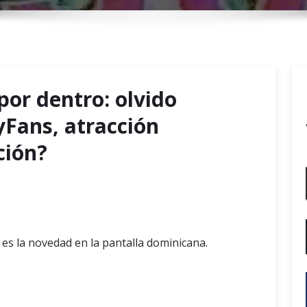
r
y
M
e
n
por dentro: olvido
u
yFans, atracción
ción?
 es la novedad en la pantalla dominicana.