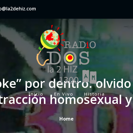
nfo@la2dehiz.com
ke” por dentro: olvido
tracción homosexual y
Inicio
En Vivo
Historia
P
r
i
Home
m
a