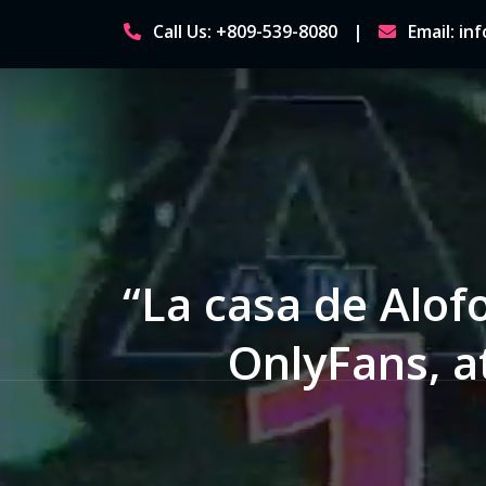
Skip
Call Us: +809-539-8080
Email: i
to
content
“La casa de Alofo
OnlyFans, a