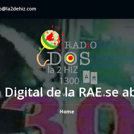
nfo@la2dehiz.com
a Digital de la RAE se 
Inicio
En Vivo
Historia
P
r
Home
i
m
a