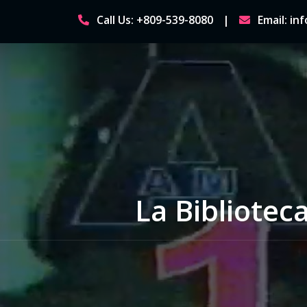
Skip
Call Us: +809-539-8080
Email: i
to
content
La Bibliotec