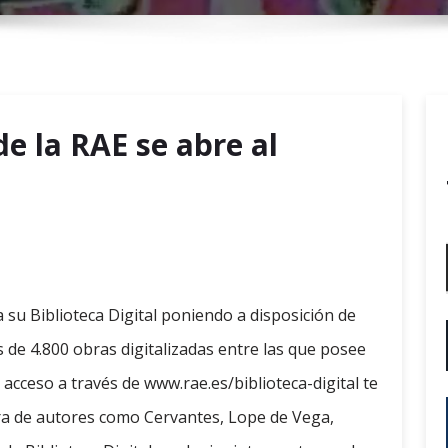
r
y
M
e
n
de la RAE se abre al
u
su Biblioteca Digital poniendo a disposición de
 de 4.800 obras digitalizadas entre las que posee
 acceso a través de www.rae.es/biblioteca-digital te
ra de autores como Cervantes, Lope de Vega,