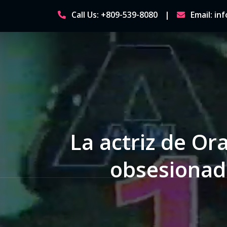
Skip
Call Us: +809-539-8080
Email: i
to
content
La actriz de Or
obsesionad