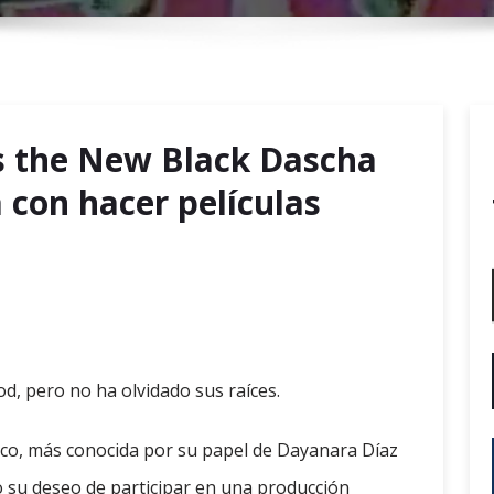
r
y
M
e
n
is the New Black Dascha
u
 con hacer películas
d, pero no ha olvidado sus raíces.
co, más conocida por su papel de Dayanara Díaz
 su deseo de participar en una producción