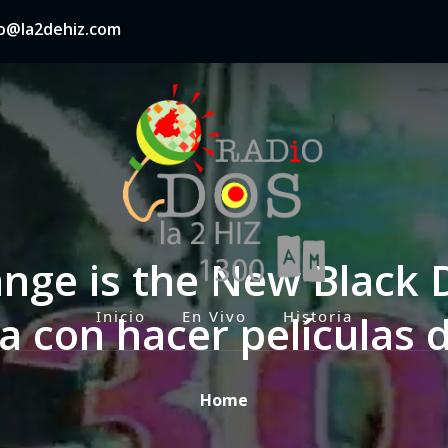
nfo@la2dehiz.com
ange is the New Black
a con hacer películas 
Inicio
En Vivo
Historia
P
r
i
Home
m
a