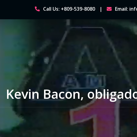
Skip
Call Us: +809-539-8080
Email: i
to
content
Kevin Bacon, obligado