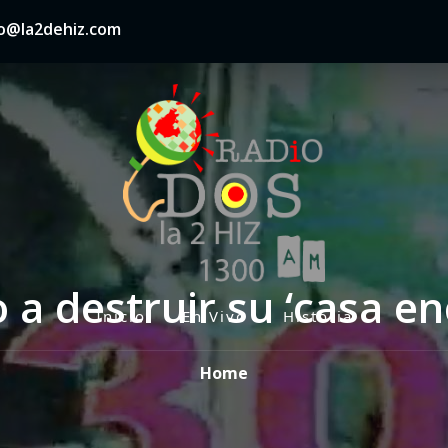
nfo@la2dehiz.com
 a destruir su ‘casa e
Inicio
En Vivo
Historia
P
r
Home
i
m
a