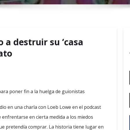
r
y
M
e
n
 a destruir su ‘casa
u
ato
ara poner fin a la huelga de guionistas
dio en una charla con Loeb Lowe en el podcast
e enfrentarse en cierta medida a los miedos
ue pretendía comprar. La historia tiene lugar en