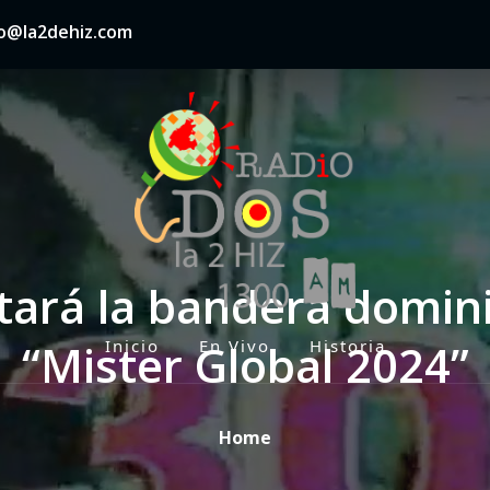
nfo@la2dehiz.com
tará la bandera domin
“Mister Global 2024”
Inicio
En Vivo
Historia
P
r
i
Home
m
a