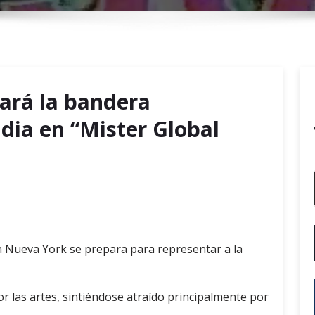
r
y
M
e
n
tará la bandera
u
dia en “Mister Global
n Nueva York se prepara para representar a la
r las artes, sintiéndose atraído principalmente por