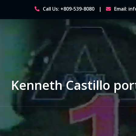
Skip
Call Us: +809-539-8080
Email: i
to
content
Kenneth Castillo por