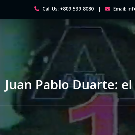
Skip
Call Us: +809-539-8080
Email: i
to
content
Juan Pablo Duarte: el