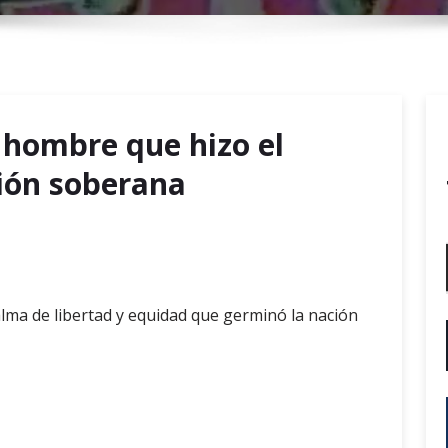
r
y
M
e
n
 hombre que hizo el
u
ión soberana
alma de libertad y equidad que germinó la nación