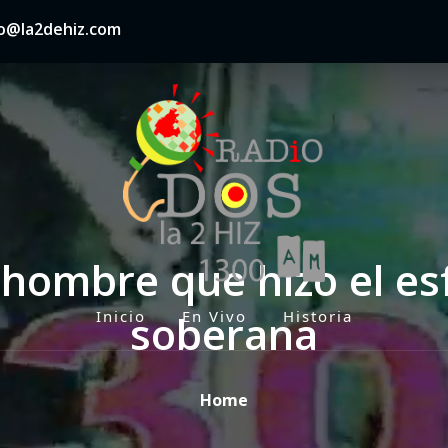
nfo@la2dehiz.com
 hombre que hizo el e
soberana
Inicio
En Vivo
Historia
P
r
i
Home
m
a