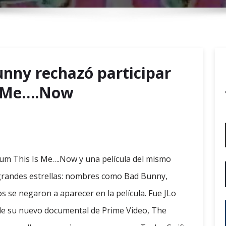
r
y
M
e
n
unny rechazó participar
u
Is Me….Now
bum This Is Me….Now y una película del mismo
grandes estrellas: nombres como Bad Bunny,
s se negaron a aparecer en la película. Fue JLo
 de su nuevo documental de Prime Video, The