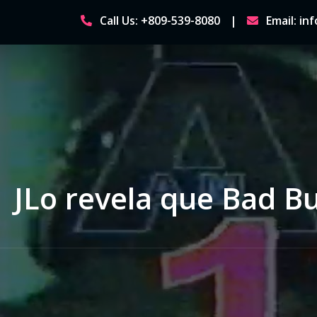
Skip
Call Us: +809-539-8080
Email: i
to
content
JLo revela que Bad Bu