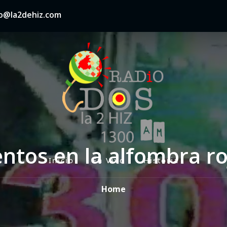
nfo@la2dehiz.com
tos en la alfombra ro
Inicio
En Vivo
Historia
P
r
Home
i
m
a