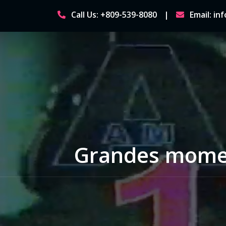
Skip
Call Us: +809-539-8080
Email: i
to
content
Grandes momen