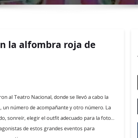
r
y
M
e
n
 la alfombra roja de
u
baron al Teatro Nacional, donde se llevó a cabo la
jo, un número de acompañante y otro número. La
, sonreír, elegir el outfit adecuado para la foto…
otagonistas de estos grandes eventos para