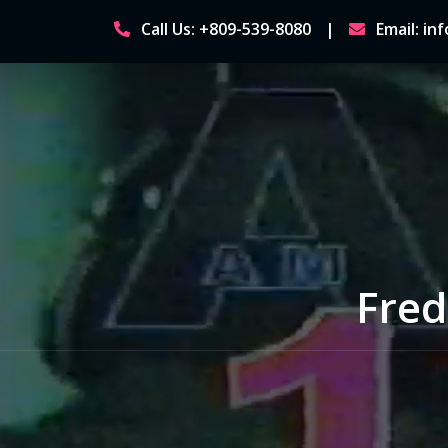
Skip
Call Us: +809-539-8080
Email: i
to
content
Fred