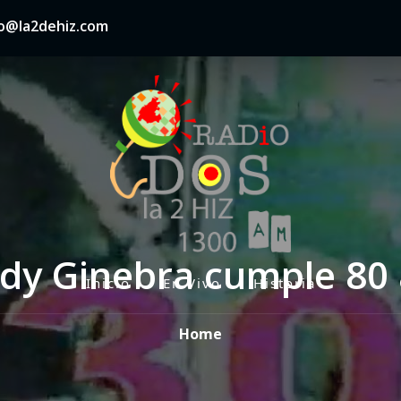
nfo@la2dehiz.com
dy Ginebra cumple 80
Inicio
En Vivo
Historia
P
r
Home
i
m
a