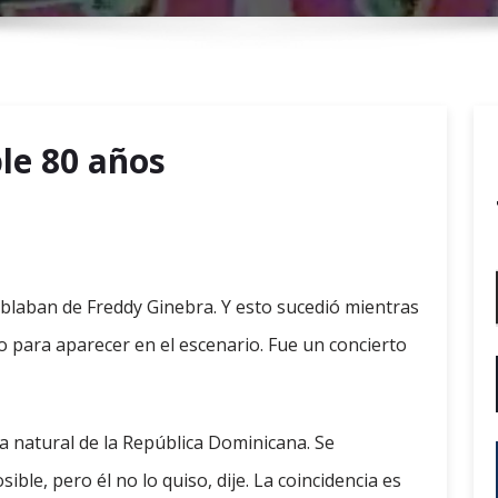
r
y
M
e
n
le 80 años
u
ablaban de Freddy Ginebra. Y esto sucedió mientras
o para aparecer en el escenario. Fue un concierto
ra natural de la República Dominicana. Se
ble, pero él no lo quiso, dije. La coincidencia es