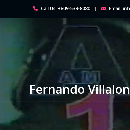
Skip
Call Us: +809-539-8080
Email: i
to
content
Fernando Villalo