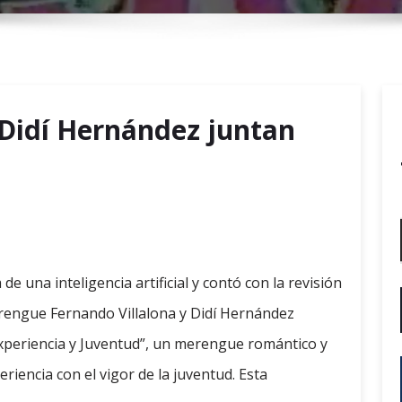
r
y
M
e
n
 Didí Hernández juntan
u
de una inteligencia artificial y contó con la revisión
merengue Fernando Villalona y Didí Hernández
xperiencia y Juventud”, un merengue romántico y
riencia con el vigor de la juventud. Esta