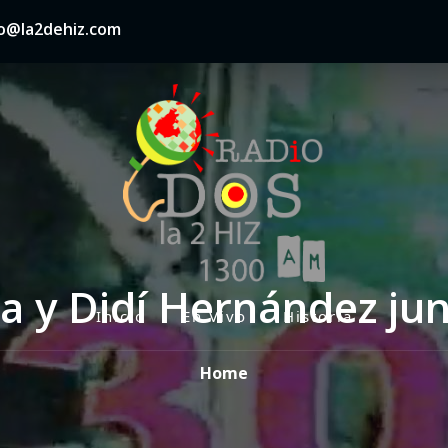
nfo@la2dehiz.com
na y Didí Hernández ju
Inicio
En Vivo
Historia
P
r
Home
i
m
a