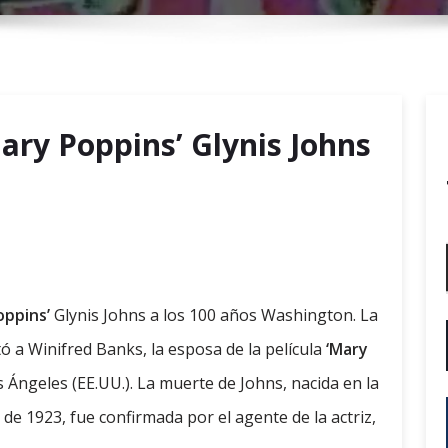
r
y
M
e
n
Mary Poppins’ Glynis Johns
u
oppins’
Glynis Johns a los 100 años Washington. La
tó a Winifred Banks, la esposa de la película
‘Mary
s Ángeles (EE.UU.). La muerte de Johns, nacida en la
de 1923, fue confirmada por el agente de la actriz,