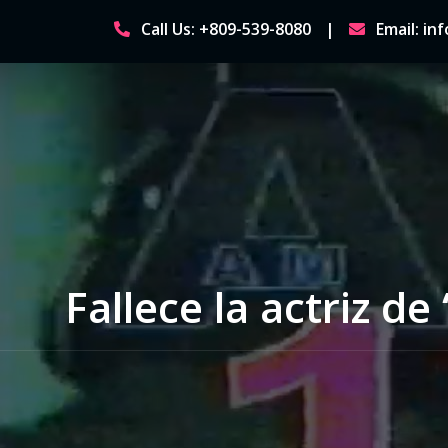
Skip
Call Us: +809-539-8080
Email: i
to
content
Fallece la actriz d