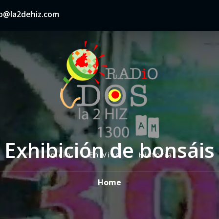
nfo@la2dehiz.com
Exhibición de bonsáis
Inicio
En Vivo
Historia
P
r
Home
i
m
a