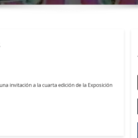
r
y
M
e
n
s
u
na invitación a la cuarta edición de la Exposición