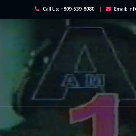
Skip
Call Us: +809-539-8080
Email: i
to
content