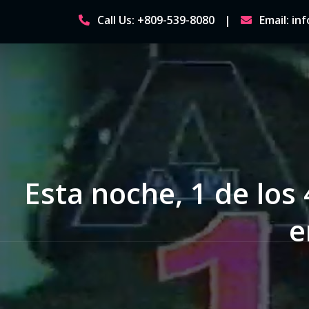
Skip
Call Us: +809-539-8080
Email: i
to
content
Esta noche, 1 de los
e