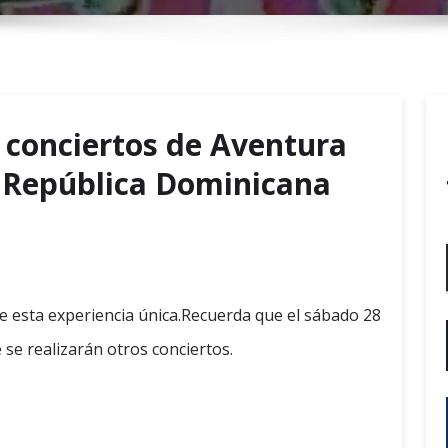
r
y
M
e
n
4 conciertos de Aventura
u
n República Dominicana
e esta experiencia única.Recuerda que el sábado 28
 se realizarán otros conciertos.