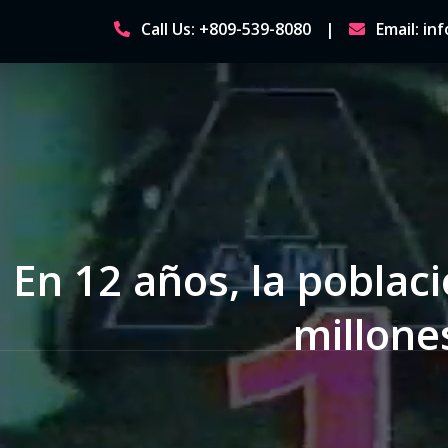
Skip
Call Us: +809-539-8080
Email: i
to
content
En 12 años, la pobla
millone