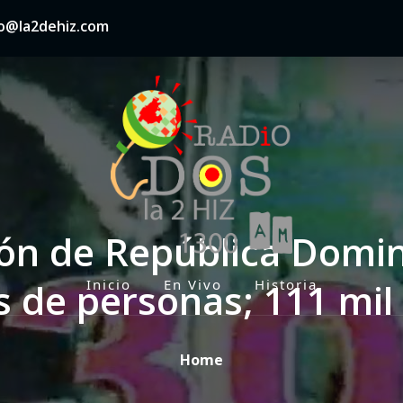
nfo@la2dehiz.com
ción de República Domi
s de personas; 111 mil
Inicio
En Vivo
Historia
P
r
i
Home
m
a