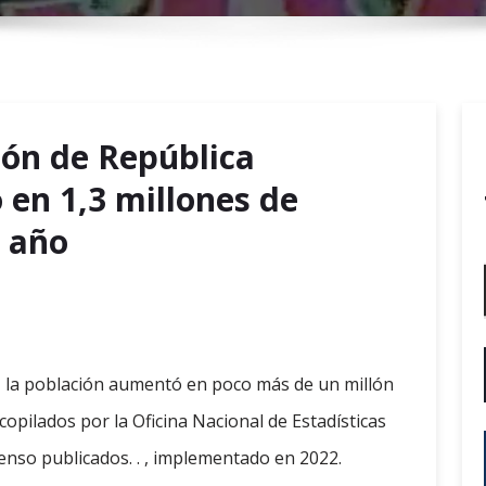
r
y
M
e
n
ión de República
u
en 1,3 millones de
r año
, la población aumentó en poco más de un millón
copilados por la Oficina Nacional de Estadísticas
censo publicados. . , implementado en 2022.