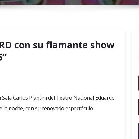
r
y
M
e
n
RD con su flamante show
u
5”
 Sala Carlos Piantini del Teatro Nacional Eduardo
 de la noche, con su renovado espectáculo