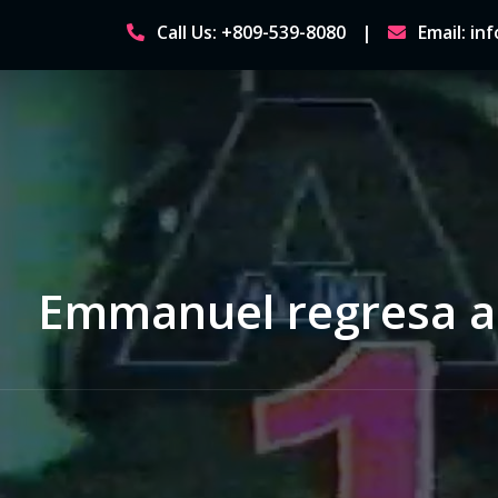
Skip
Call Us: +809-539-8080
Email: i
to
content
Emmanuel regresa a