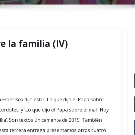
r
y
M
e
n
e la familia (IV)
u
pa Francisco dijo esto’. Lo que dijo el Papa sobre
cerdotes’ y ‘Lo que dijo el Papa sobre el mal’. Hoy
milia’. Son textos únicamente de 2015. También
esta tercera entrega presentamos otros cuatro