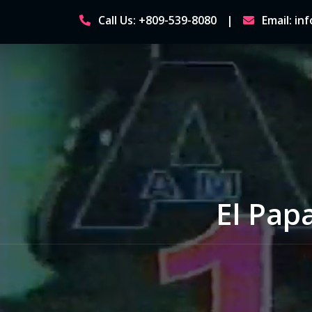
Skip
Call Us: +809-539-8080
Email: i
to
content
El Papa