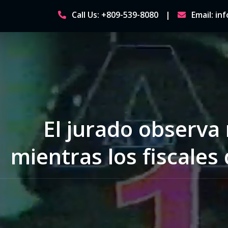
Skip
Call Us: +809-539-8080
Email: i
to
content
El jurado observa
mientras los fiscale