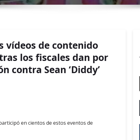
r
y
M
e
n
s vídeos de contenido
u
tras los fiscales dan por
ón contra Sean ‘Diddy’
participó en cientos de estos eventos de