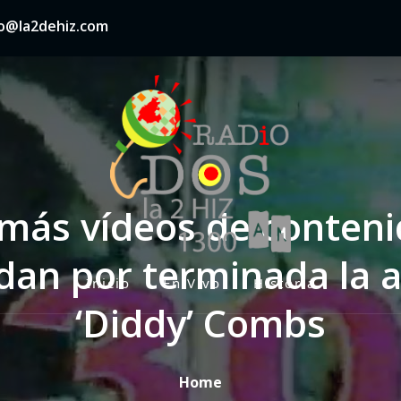
nfo@la2dehiz.com
 más vídeos de contenid
s dan por terminada la 
Inicio
En Vivo
Historia
P
‘Diddy’ Combs
r
i
m
Home
a