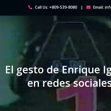
Skip
Call Us: +809-539-8080
Email: i
to
content
El gesto de Enrique I
en redes social