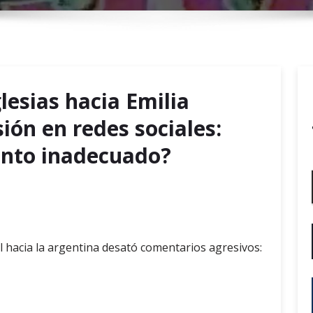
r
y
M
e
n
lesias hacia Emilia
u
ión en redes sociales:
nto inadecuado?
 hacia la argentina desató comentarios agresivos: