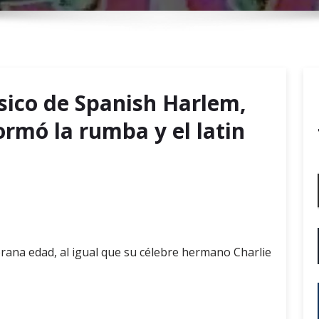
r
y
M
e
n
úsico de Spanish Harlem,
u
ormó la rumba y el latin
rana edad, al igual que su célebre hermano Charlie