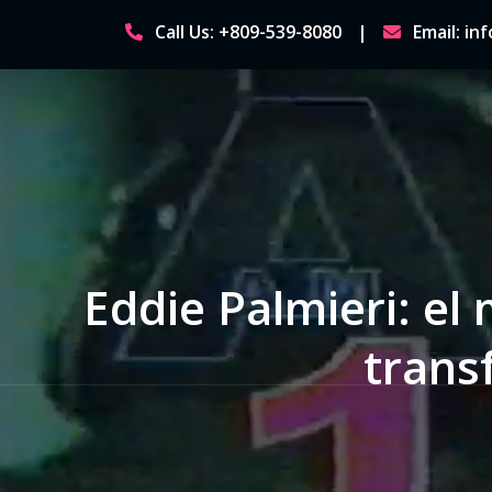
Skip
Call Us: +809-539-8080
Email: i
to
content
Eddie Palmieri: el
transf