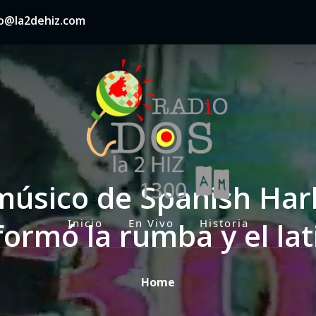
nfo@la2dehiz.com
 músico de Spanish Ha
ormó la rumba y el lat
Inicio
En Vivo
Historia
P
r
i
Home
m
a