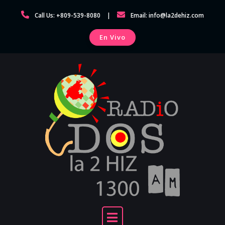
Skip
Call Us: +809-539-8080
Email: info@la2dehiz.com
to
content
En Vivo
Día de las Madres: relatos de aliento y
vigor
Home