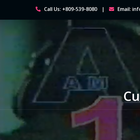
Skip
Call Us: +809-539-8080
Email: i
to
content
Cu