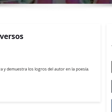
r
y
M
e
n
 versos
u
 y demuestra los logros del autor en la poesía.