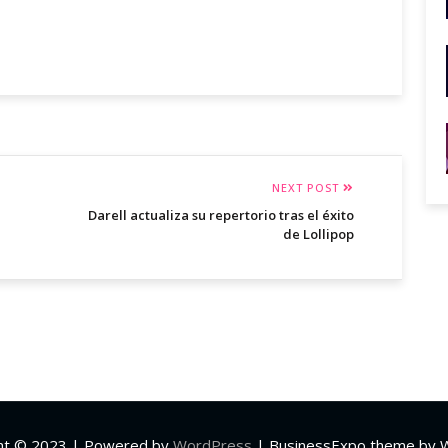
NEXT POST
Darell actualiza su repertorio tras el éxito
de Lollipop
ht © 2023 | Powered by
WordPress
|
BusinessExpo theme by 