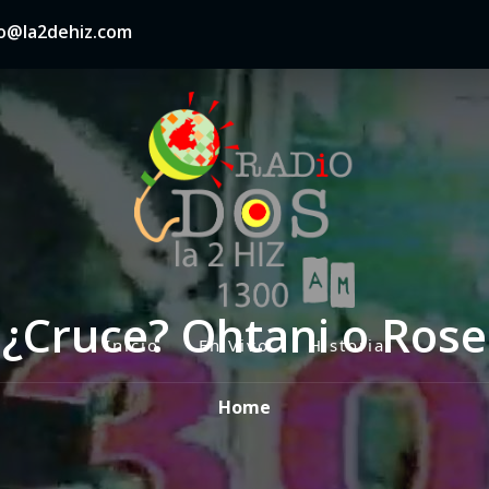
nfo@la2dehiz.com
¿Cruce? Ohtani o Rose
Inicio
En Vivo
Historia
P
r
Home
i
m
a