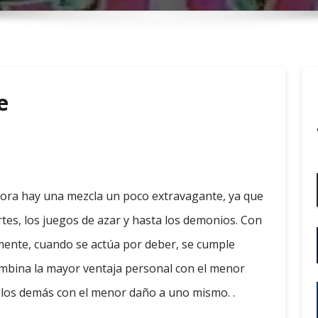
r
y
M
e
n
e
u
hora hay una mezcla un poco extravagante, ya que
rtes, los juegos de azar y hasta los demonios. Con
amente, cuando se actúa por deber, se cumple
mbina la mayor ventaja personal con el menor
e los demás con el menor daño a uno mismo. .