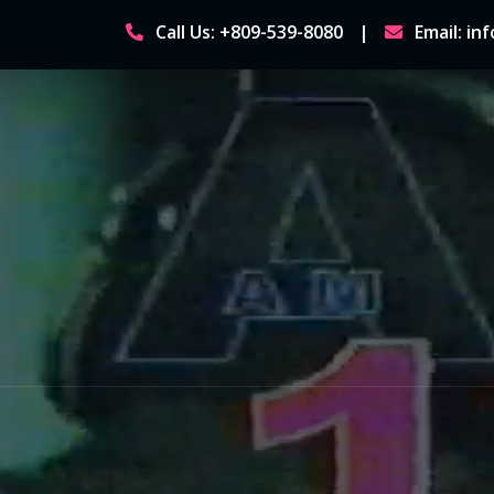
Skip
Call Us: +809-539-8080
Email: i
to
content