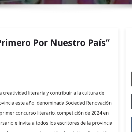
r
y
M
e
n
Primero Por Nuestro País”
u
reatividad literaria y contribuir a la cultura de
 provincia este año, denominada Sociedad Renovación
 primer concurso literario. competición de 2024 en
sario e invita a todos los escritores de la provincia