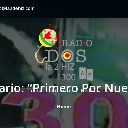
nfo@la2dehiz.com
ario: “Primero Por Nue
Inicio
En Vivo
Historia
P
r
Home
i
m
a