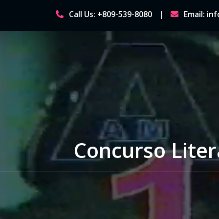
Skip
Call Us: +809-539-8080
Email: i
to
content
Concurso Liter