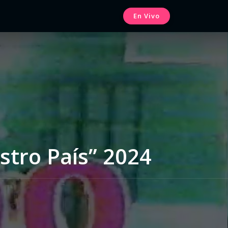
En Vivo
stro País” 2024