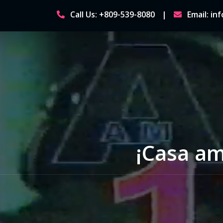
Skip
Call Us: +809-539-8080
Email: i
to
content
¡Casa am