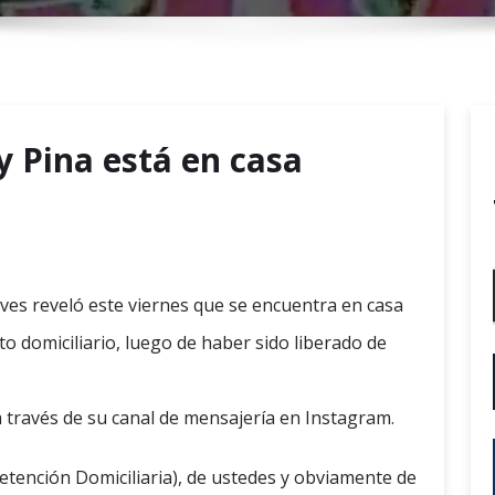
r
y
M
e
n
 Pina está en casa
u
eves reveló este viernes que se encuentra en casa
to domiciliario, luego de haber sido liberado de
 a través de su canal de mensajería en Instagram.
Detención Domiciliaria), de ustedes y obviamente de